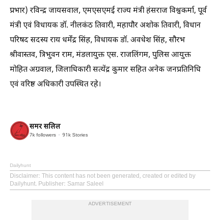
प्रभार) रविन्द्र जायसवाल, एमएसएमई राज्य मंत्री हंसराज विश्वकर्मा, पूर्व
मंत्री एवं विधायक डॉ. नीलकंठ तिवारी, महापौर अशोक तिवारी, विधान
परिषद सदस्य राय धर्मेंद्र सिंह, विधायक डॉ. अवधेश सिंह, सौरभ
श्रीवास्तव, त्रिभुवन राम, मंडलायुक्त एस. राजलिंगम, पुलिस आयुक्त
मोहित अग्रवाल, जिलाधिकारी सत्येंद्र कुमार सहित अनेक जनप्रतिनिधि
एवं वरिष्ठ अधिकारी उपस्थित रहे।
समर सलिल
7k
followers
91k
Stories
Dailyhunt
Disclaimer
: This content has not been generated, created or edited by
Dailyhunt. Publisher: Samar Saleel
ADVERTISEMENT