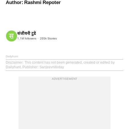
Author: Rashmi Repoter
संजीवनी टुडे
1.1M
followers
205k
Stories
Dailyhunt
Disclaimer
: This content has not been generated, created or edited by
Dailyhunt. Publisher: Sanjeevnitoday
ADVERTISEMENT