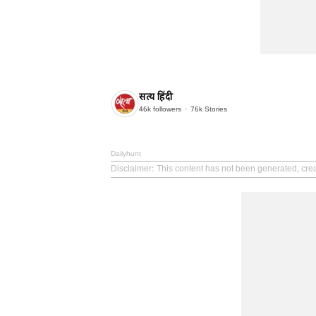
सत्य हिंदी
46k
followers
76k
Stories
Dailyhunt
Disclaimer
: This content has not been generated, crea