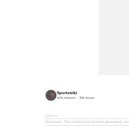
Sportzwiki
445k
followers
88k
Stories
Dailyhunt
Disclaimer
: This content has not been generated, cre