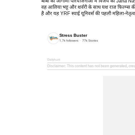
बॉबी की आगामी परियोजनाओं में विजय की
Jana Na
वह आलिया भट्ट और शर्वरी के साथ यश राज फिल्म्स की 
है और यह YRF स्पाई यूनिवर्स की पहली महिला-नेतृत्व
Stress Buster
1.7k
followers
77k
Stories
Dailyhunt
Disclaimer
: This content has not been generated, crea