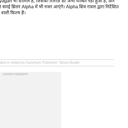
yagan
भी शामिल है, जिसका रिलीज़ डेट अभी घोषित नहीं हुआ है, और
स्पाई थ्रिलर
Alpha
में भी नजर आएंगे।
Alpha
शिव रावल द्वारा निर्देशित
 वाली फिल्म है।
ted or edited by Dailyhunt. Publisher: Stress Buster
ADVERTISEMENT