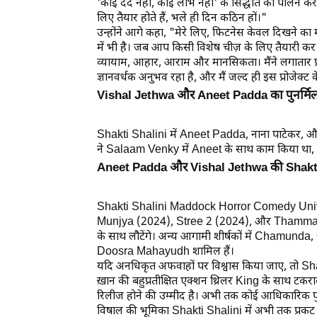
'कोई दर्द नहीं, कोई लाभ नहीं' के सिद्धांत का पालन कर
लिए तैयार होते हैं, भले ही दिन कठिन हों।"
उन्होंने आगे कहा, "मेरे लिए, फिटनेस केवल दिखने का
में भी है। जब आप किसी विशेष चीज़ के लिए तैयारी कर 
व्यायाम, आहार, आराम और मानसिकता। मैंने लगातार प्रश
ज्ञानवर्धक अनुभव रहा है, और मैं जल्द ही इस प्रोजेक्ट
Vishal Jethwa और Aneet Padda का पुनर्मि
Shakti Shalini
में
Aneet Padda
, नाना पाटेकर, औ
ने
Salaam Venky
में Aneet के साथ काम किया था, जि
Aneet Padda और Vishal Jethwa की Shakti S
Shakti Shalini
Maddock Horror Comedy Univers
Munjya
(2024),
Stree 2
(2024), और
Thamm
के साथ लौटेंगे। अन्य आगामी शीर्षकों में
Chamunda
,
Doosra Mahayudh
शामिल हैं।
यदि अनधिकृत अफवाहों पर विश्वास किया जाए, तो
Sha
ख़ान की बहुप्रतीक्षित एक्शन थ्रिलर
King
के साथ टकराव
रिलीज होने की उम्मीद है। अभी तक कोई आधिकारिक पुष्ट
विषाल
की भूमिका
Shakti Shalini
में अभी तक प्रकट