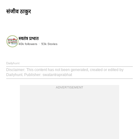
संजीव ठाकुर
स्वतंत्र प्रभात
40k
followers
93k
Stories
Dailyhunt
Disclaimer
: This content has not been generated, created or edited by
Dailyhunt. Publisher: swatantraprabhat
ADVERTISEMENT