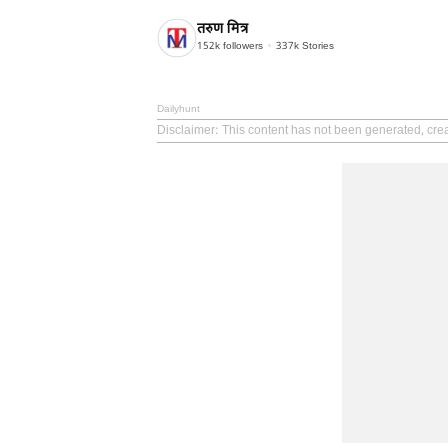
तरुण मित्र
152k
followers
337k
Stories
Dailyhunt
Disclaimer
: This content has not been generated, crea