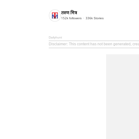
तरुण मित्र
152k
followers
336k
Stories
Dailyhunt
Disclaimer
: This content has not been generated, crea