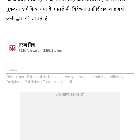
कि अधिवक्ता की तहरीर पर अनिल सिंह और शिल्पा सिंह के खिलाफ
मुकदमा दर्ज किया गया है, मामले की विवेचना उपनिरीक्षक शाहजहां
अली द्वारा की जा रही है।
तरुण मित्र
152k
followers
336k
Stories
Dailyhunt
Disclaimer
: This content has not been generated, created or edited by
Dailyhunt. Publisher: Tarun Mitra Hindi
ADVERTISEMENT