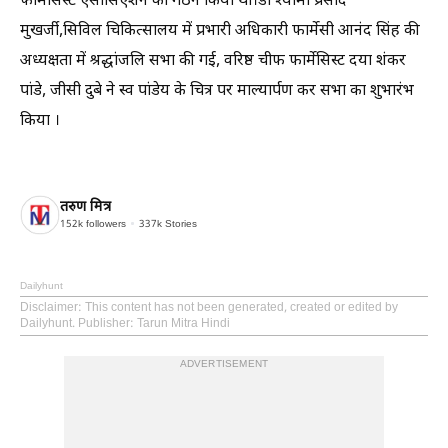
फार्मेसिस्ट एसोसिएशन का गठन किया था।डॉ श्यामा प्रसाद
मुखर्जी,सिविल चिकित्सालय में प्रभारी अधिकारी फार्मेसी आनंद सिंह की
अध्यक्षता में श्रद्धांजलि सभा की गई, वरिष्ठ चीफ फार्मेसिस्ट दया शंकर
पांडे, जीसी दुबे ने स्व पांडेय के चित्र पर माल्यार्पण कर सभा का शुभारंभ
किया ।
तरुण मित्र
152k
followers
337k
Stories
Dailyhunt
Disclaimer
: This content has not been generated, created or edited by
Dailyhunt. Publisher: Tarun Mitra Hindi
ADVERTISEMENT