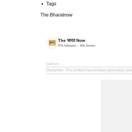
Tags
The Bharatnow
The भारत Now
974
followers
40k
Stories
Dailyhunt
Disclaimer
: This content has not been generated, cre