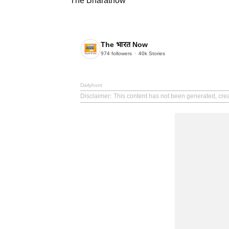
The Bharatnow
The भारत Now
974
followers
40k
Stories
Dailyhunt
Disclaimer
: This content has not been generated, cre