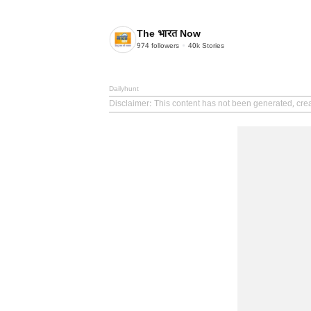
The भारत Now
974
followers
40k
Stories
Dailyhunt
Disclaimer
: This content has not been generated, cre