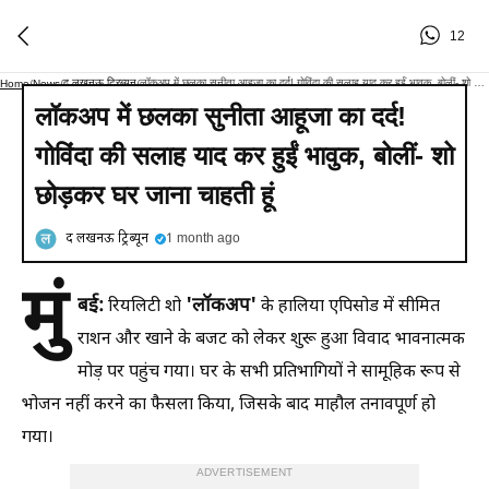
12
द लखनऊ ट्रिब्यून
लॉकअप में छलका सुनीता आहूजा का दर्द! गोविंदा की सलाह याद कर हुईं भावुक, बोलीं- शो छोड़कर घर जाना चाहती हूं
Home
/
News
/
/
लॉकअप में छलका सुनीता आहूजा का दर्द!
गोविंदा की सलाह याद कर हुईं भावुक, बोलीं- शो
छोड़कर घर जाना चाहती हूं
द लखनऊ ट्रिब्यून
1 month ago
मुं
बई:
'लॉकअप'
रियलिटी शो
के हालिया एपिसोड में सीमित
राशन और खाने के बजट को लेकर शुरू हुआ विवाद भावनात्मक
मोड़ पर पहुंच गया। घर के सभी प्रतिभागियों ने सामूहिक रूप से
भोजन नहीं करने का फैसला किया, जिसके बाद माहौल तनावपूर्ण हो
गया।
ADVERTISEMENT