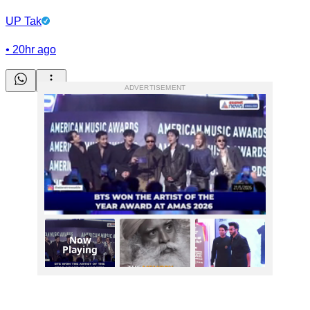
UP Tak
•
20hr ago
ADVERTISEMENT
Now
Playing