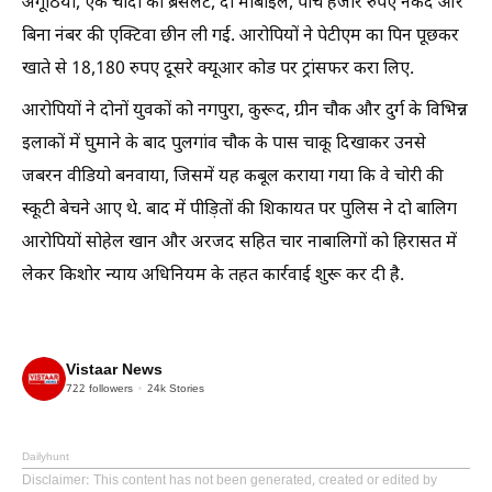
अंगूठियां, एक चांदी का ब्रेसलेट, दो मोबाइल, पांच हजार रुपए नकद और
बिना नंबर की एक्टिवा छीन ली गई. आरोपियों ने पेटीएम का पिन पूछकर
खाते से 18,180 रुपए दूसरे क्यूआर कोड पर ट्रांसफर करा लिए.
आरोपियों ने दोनों युवकों को नगपुरा, कुरूद, ग्रीन चौक और दुर्ग के विभिन्न
इलाकों में घुमाने के बाद पुलगांव चौक के पास चाकू दिखाकर उनसे
जबरन वीडियो बनवाया, जिसमें यह कबूल कराया गया कि वे चोरी की
स्कूटी बेचने आए थे. बाद में पीड़ितों की शिकायत पर पुलिस ने दो बालिग
आरोपियों सोहेल खान और अरजद सहित चार नाबालिगों को हिरासत में
लेकर किशोर न्याय अधिनियम के तहत कार्रवाई शुरू कर दी है.
Vistaar News
722
followers
24k
Stories
Dailyhunt
Disclaimer
: This content has not been generated, created or edited by