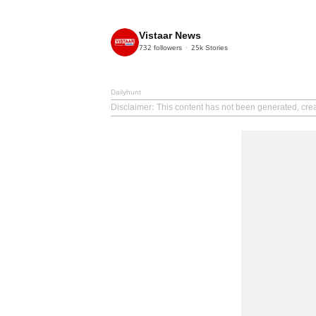
Vistaar News
732
followers
25k
Stories
Dailyhunt
Disclaimer
: This content has not been generated, cre