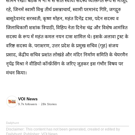
सामने रखा। बैठक में नौ में से सात स्थायी सदस्य व्यक्तिगत रूप से मौजूद
रहे, जिनमें स्वामी विश्व तीर्थ प्रसन्नाचार्य, स्वामी परमानंद गिरि, जगद्गुरु
बासुदेवानंद सरस्वती, कृष्ण मोहन, महंत दिनेंद्र दास, पदेन सदस्य व
जिलाधिकारी शशांक त्रिपाठी, विहिप नेता दिनेश चंद्र और विशेष आमंत्रित
सदस्य के रूप में महंत कमल नयन दास शामिल थे। इसके अलावा ट्रस्ट के
वरिष्ठ सदस्य के. पराशरण, उत्तर प्रदेश के प्रमुख सचिव (गृह) संजय
प्रसाद, केंद्रीय सचिव प्रशांत लोखंडे और मंदिर निर्माण समिति के चेयरमैन
नृपेंद्र मिश्रा ने वीडियो कॉन्फ्रेंसिंग के जरिए जुड़कर इस गंभीर विषय पर
मंथन किया।
VOI News
9.7k
followers
28k
Stories
Dailyhunt
Disclaimer
: This content has not been generated, created or edited by
Dailyhunt. Publisher: VOI News