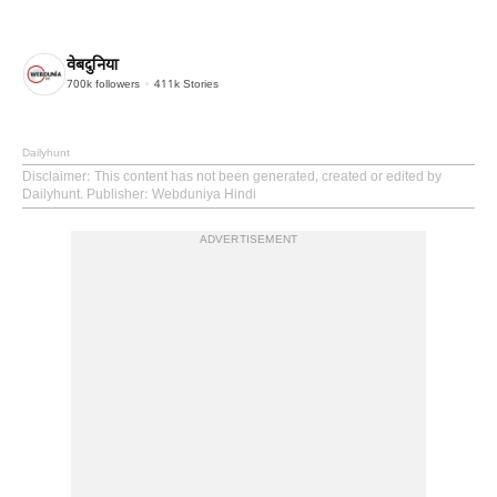
वेबदुनिया
700k
followers
411k
Stories
Dailyhunt
Disclaimer
: This content has not been generated, created or edited by
Dailyhunt. Publisher: Webduniya Hindi
ADVERTISEMENT