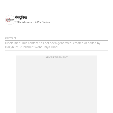
वेबदुनिया
700k
followers
411k
Stories
Dailyhunt
Disclaimer
: This content has not been generated, created or edited by
Dailyhunt. Publisher: Webduniya Hindi
ADVERTISEMENT