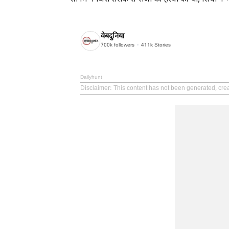
वेबदुनिया
700k
followers
411k
Stories
Dailyhunt
Disclaimer
: This content has not been generated, cre