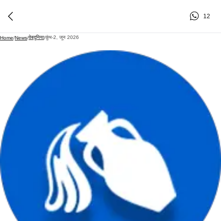
12
वेबदुनिया
कुंभ-2, जून 2026
Home
/
News
/
/