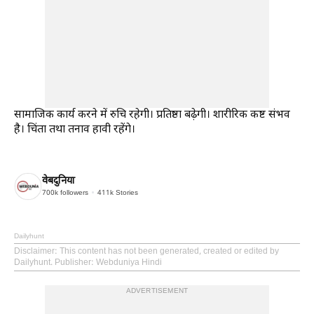
सामाजिक कार्य करने में रुचि रहेगी। प्रतिष्ठा बढ़ेगी। शारीरिक कष्ट संभव
है। चिंता तथा तनाव हावी रहेंगे।
वेबदुनिया
700k
followers
411k
Stories
Dailyhunt
Disclaimer
: This content has not been generated, created or edited by
Dailyhunt. Publisher: Webduniya Hindi
ADVERTISEMENT