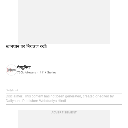
खानपान पर नियंत्रण रखें।
वेबदुनिया
700k
followers
411k
Stories
Dailyhunt
Disclaimer
: This content has not been generated, created or edited by
Dailyhunt. Publisher: Webduniya Hindi
ADVERTISEMENT