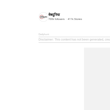
वेबदुनिया
700k
followers
411k
Stories
Dailyhunt
Disclaimer
: This content has not been generated, cre