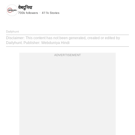
वेबदुनिया
700k
followers
411k
Stories
Dailyhunt
Disclaimer
: This content has not been generated, created or edited by
Dailyhunt. Publisher: Webduniya Hindi
ADVERTISEMENT