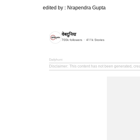
edited by : Nrapendra Gupta
वेबदुनिया
700k
followers
411k
Stories
Dailyhunt
Disclaimer
: This content has not been generated, cre