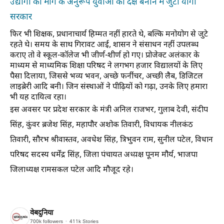
उद्योगों की मांग के अनुरूप युवाओं को दक्ष बनाने में जुटी योगी
सरकार
फिर भी शिक्षक, प्रधानाचार्य हिम्मत नहीं हारते थे, बल्कि मनोयोग से जुटे
रहते थे। समय के साथ गिरावट आई, शासन ने संसाधन नहीं उपलब्ध
कराए तो वे स्कूल-कॉलेज भी जीर्ण-शीर्ण हो गए। प्रोजेक्ट अलंकार के
माध्यम से माध्यमिक शिक्षा परिषद ने लगभग हजार विद्यालयों के लिए
पैसा दिलाया, जिससे भव्य भवन, अच्छे फर्नीचर, अच्छी लैब, डिजिटल
लाइब्रेरी आदि बनी। जिन संस्थाओं ने पीढ़ियों को गढ़ा, उनके लिए हमारा
भी यह दायित्व रहा।
इस अवसर पर प्रदेश सरकार के मंत्री अनिल राजभर, गुलाब देवी, संदीप
सिंह, कुंवर ब्रजेश सिंह, महापौर अशोक तिवारी, विधायक नीलकंठ
तिवारी, सौरभ श्रीवास्तव, अवधेश सिंह, त्रिभुवन राम, सुनील पटेल, विधान
परिषद सदस्य धर्मेंद्र सिंह, जिला पंचायत अध्य़क्ष पूनम मौर्य, भाजपा
जिलाध्यक्ष रामसकल पटेल आदि मौजूद रहे।
वेबदुनिया
700k
followers
411k
Stories