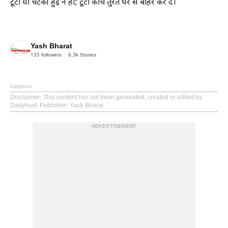
टूटी या चटकी हुई न हो; टूटा कांच तुरंत घर से बाहर कर दें।
Yash Bharat
135
followers
6.3k
Stories
Dailyhunt
Disclaimer
: This content has not been generated, created or edited by
Dailyhunt. Publisher: Yash Bharat
ADVERTISEMENT