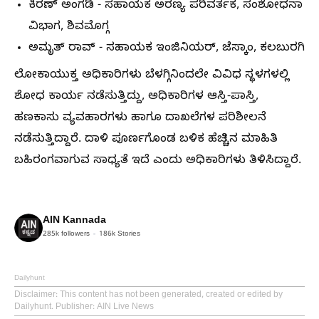
ಕಿರಣ್ ಅಂಗಡಿ - ಸಹಾಯಕ ಅರಣ್ಯ ಪರಿವರ್ತಕ, ಸಂಶೋಧನಾ
ವಿಭಾಗ, ಶಿವಮೊಗ್ಗ
ಅಮೃತ್ ರಾವ್ - ಸಹಾಯಕ ಇಂಜಿನಿಯರ್, ಜೆಸ್ಕಾಂ, ಕಲಬುರಗಿ
ಲೋಕಾಯುಕ್ತ ಅಧಿಕಾರಿಗಳು ಬೆಳಗ್ಗಿನಿಂದಲೇ ವಿವಿಧ ಸ್ಥಳಗಳಲ್ಲಿ
ಶೋಧ ಕಾರ್ಯ ನಡೆಸುತ್ತಿದ್ದು, ಅಧಿಕಾರಿಗಳ ಆಸ್ತಿ-ಪಾಸ್ತಿ,
ಹಣಕಾಸು ವ್ಯವಹಾರಗಳು ಹಾಗೂ ದಾಖಲೆಗಳ ಪರಿಶೀಲನೆ
ನಡೆಸುತ್ತಿದ್ದಾರೆ. ದಾಳಿ ಪೂರ್ಣಗೊಂಡ ಬಳಿಕ ಹೆಚ್ಚಿನ ಮಾಹಿತಿ
ಬಹಿರಂಗವಾಗುವ ಸಾಧ್ಯತೆ ಇದೆ ಎಂದು ಅಧಿಕಾರಿಗಳು ತಿಳಿಸಿದ್ದಾರೆ.
AIN Kannada
285k
followers
186k
Stories
Dailyhunt
Disclaimer
: This content has not been generated, created or edited by
Dailyhunt. Publisher: AIN Live News