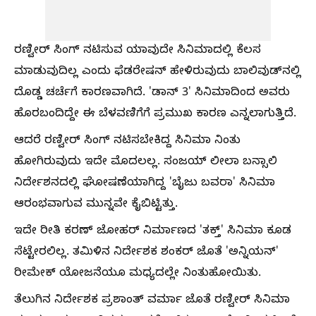
ರಣ್ವೀರ್ ಸಿಂಗ್ ನಟಿಸುವ ಯಾವುದೇ ಸಿನಿಮಾದಲ್ಲಿ ಕೆಲಸ
ಮಾಡುವುದಿಲ್ಲ ಎಂದು ಫೆಡರೇಷನ್ ಹೇಳಿರುವುದು ಬಾಲಿವುಡ್‌ನಲ್ಲಿ
ದೊಡ್ಡ ಚರ್ಚೆಗೆ ಕಾರಣವಾಗಿದೆ. 'ಡಾನ್ 3' ಸಿನಿಮಾದಿಂದ ಅವರು
ಹೊರಬಂದಿದ್ದೇ ಈ ಬೆಳವಣಿಗೆಗೆ ಪ್ರಮುಖ ಕಾರಣ ಎನ್ನಲಾಗುತ್ತಿದೆ.
ಆದರೆ ರಣ್ವೀರ್ ಸಿಂಗ್ ನಟಿಸಬೇಕಿದ್ದ ಸಿನಿಮಾ ನಿಂತು
ಹೋಗಿರುವುದು ಇದೇ ಮೊದಲಲ್ಲ. ಸಂಜಯ್ ಲೀಲಾ ಬನ್ಸಾಲಿ
ನಿರ್ದೇಶನದಲ್ಲಿ ಘೋಷಣೆಯಾಗಿದ್ದ 'ಬೈಜು ಬವರಾ' ಸಿನಿಮಾ
ಆರಂಭವಾಗುವ ಮುನ್ನವೇ ಕೈಬಿಟ್ಟಿತ್ತು.
ಇದೇ ರೀತಿ ಕರಣ್ ಜೋಹರ್ ನಿರ್ಮಾಣದ 'ತಕ್ತ್' ಸಿನಿಮಾ ಕೂಡ
ಸೆಟ್ಟೇರಲಿಲ್ಲ. ತಮಿಳಿನ ನಿರ್ದೇಶಕ ಶಂಕರ್ ಜೊತೆ 'ಅನ್ನಿಯನ್'
ರೀಮೇಕ್ ಯೋಜನೆಯೂ ಮಧ್ಯದಲ್ಲೇ ನಿಂತುಹೋಯಿತು.
ತೆಲುಗಿನ ನಿರ್ದೇಶಕ ಪ್ರಶಾಂತ್ ವರ್ಮಾ ಜೊತೆ ರಣ್ವೀರ್ ಸಿನಿಮಾ