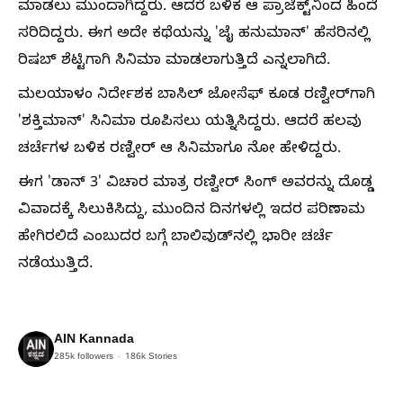
ಮಾಡಲು ಮುಂದಾಗಿದ್ದರು. ಆದರೆ ಬಳಿಕ ಆ ಪ್ರಾಜೆಕ್ಟ್‌ನಿಂದ ಹಿಂದೆ
ಸರಿದಿದ್ದರು. ಈಗ ಅದೇ ಕಥೆಯನ್ನು 'ಜೈ ಹನುಮಾನ್' ಹೆಸರಿನಲ್ಲಿ
ರಿಷಬ್ ಶೆಟ್ಟಿಗಾಗಿ ಸಿನಿಮಾ ಮಾಡಲಾಗುತ್ತಿದೆ ಎನ್ನಲಾಗಿದೆ.
ಮಲಯಾಳಂ ನಿರ್ದೇಶಕ ಬಾಸಿಲ್ ಜೋಸೆಫ್ ಕೂಡ ರಣ್ವೀರ್‌ಗಾಗಿ
'ಶಕ್ತಿಮಾನ್' ಸಿನಿಮಾ ರೂಪಿಸಲು ಯತ್ನಿಸಿದ್ದರು. ಆದರೆ ಹಲವು
ಚರ್ಚೆಗಳ ಬಳಿಕ ರಣ್ವೀರ್ ಆ ಸಿನಿಮಾಗೂ ನೋ ಹೇಳಿದ್ದರು.
ಈಗ 'ಡಾನ್ 3' ವಿಚಾರ ಮಾತ್ರ ರಣ್ವೀರ್ ಸಿಂಗ್ ಅವರನ್ನು ದೊಡ್ಡ
ವಿವಾದಕ್ಕೆ ಸಿಲುಕಿಸಿದ್ದು, ಮುಂದಿನ ದಿನಗಳಲ್ಲಿ ಇದರ ಪರಿಣಾಮ
ಹೇಗಿರಲಿದೆ ಎಂಬುದರ ಬಗ್ಗೆ ಬಾಲಿವುಡ್‌ನಲ್ಲಿ ಭಾರೀ ಚರ್ಚೆ
ನಡೆಯುತ್ತಿದೆ.
AIN Kannada
285k
followers
186k
Stories