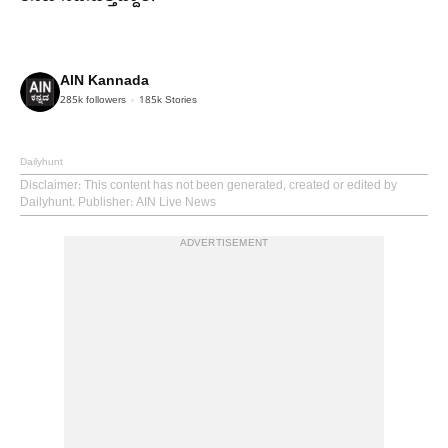
AIN Kannada
285k
followers
185k
Stories
Dailyhunt
Disclaimer
: This content has not been generated, created or edited by
Dailyhunt. Publisher: AIN Live News
ADVERTISEMENT