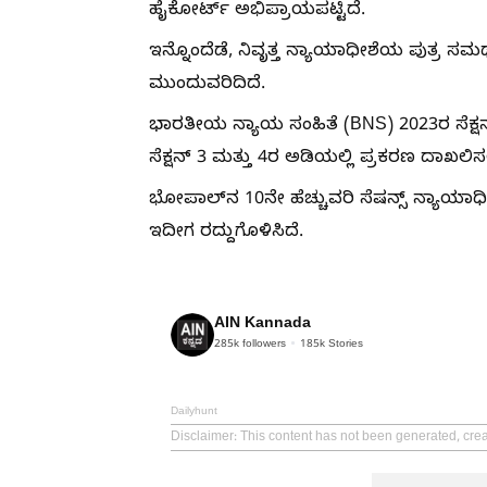
ಹೈಕೋರ್ಟ್ ಅಭಿಪ್ರಾಯಪಟ್ಟಿದೆ.
ಇನ್ನೊಂದೆಡೆ, ನಿವೃತ್ತ ನ್ಯಾಯಾಧೀಶೆಯ ಪುತ್ರ ಸಮರ
ಮುಂದುವರಿದಿದೆ.
ಭಾರತೀಯ ನ್ಯಾಯ ಸಂಹಿತೆ (BNS) 2023ರ ಸೆಕ್ಷನ್
ಸೆಕ್ಷನ್ 3 ಮತ್ತು 4ರ ಅಡಿಯಲ್ಲಿ ಪ್ರಕರಣ ದಾಖಲಿಸ
ಭೋಪಾಲ್‌ನ 10ನೇ ಹೆಚ್ಚುವರಿ ಸೆಷನ್ಸ್ ನ್ಯಾಯಾ
ಇದೀಗ ರದ್ದುಗೊಳಿಸಿದೆ.
AIN Kannada
285k
followers
185k
Stories
Dailyhunt
Disclaimer
: This content has not been generated, cre