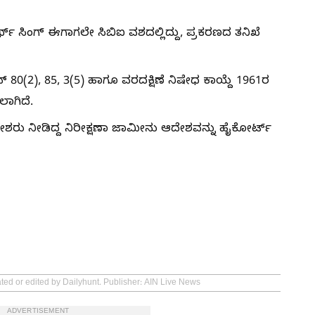
್ಥ್ ಸಿಂಗ್ ಈಗಾಗಲೇ ಸಿಬಿಐ ವಶದಲ್ಲಿದ್ದು, ಪ್ರಕರಣದ ತನಿಖೆ
 80(2), 85, 3(5) ಹಾಗೂ ವರದಕ್ಷಿಣೆ ನಿಷೇಧ ಕಾಯ್ದೆ 1961ರ
ಲಾಗಿದೆ.
ಧೀಶರು ನೀಡಿದ್ದ ನಿರೀಕ್ಷಣಾ ಜಾಮೀನು ಆದೇಶವನ್ನು ಹೈಕೋರ್ಟ್
ated or edited by Dailyhunt. Publisher: AIN Live News
ADVERTISEMENT