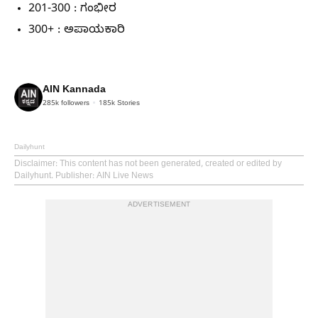
201-300 : ಗಂಭೀರ
300+ : ಅಪಾಯಕಾರಿ
AIN Kannada
285k
followers
185k
Stories
Dailyhunt
Disclaimer
: This content has not been generated, created or edited by
Dailyhunt. Publisher: AIN Live News
ADVERTISEMENT