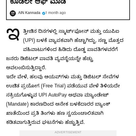
ಕೂಡಲೇ ಆಫ್ ಮಾಡಿ
AIN Kannada
1 month ago
ಇ
ತ್ತೀಚಿನ ದಿನಗಳಲ್ಲಿ ಸ್ಮಾರ್ಟ್‌ಫೋನ್ ಮತ್ತು ಯುಪಿಐ
(UPI) ಬಳಕೆ ವ್ಯಾಪಕವಾಗಿ ಹೆಚ್ಚಾಗಿದ್ದು, ಸಣ್ಣ ಮೊತ್ತದ
ವಹಿವಾಟುಗಳಿಂದ ಹಿಡಿದು ದೊಡ್ಡ ಪಾವತಿಗಳವರೆಗೆ
ಜನರು ಡಿಜಿಟಲ್ ಪಾವತಿ ವ್ಯವಸ್ಥೆಯನ್ನೇ ಹೆಚ್ಚು
ಅವಲಂಬಿಸುತ್ತಿದ್ದಾರೆ.
ಇದೇ ವೇಳೆ, ಹಲವು ಆಯಪ್‌ಗಳು ಮತ್ತು ಡಿಜಿಟಲ್ ಸೇವೆಗಳ
ಉಚಿತ ಪ್ರಯೋಗ (Free Trial) ಪಡೆಯುವ ವೇಳೆ ತಿಳಿಯದೇ
ಸಕ್ರಿಯಗೊಳ್ಳುವ UPI AutoPay ಅಥವಾ ಮ್ಯಾಂಡೇಟ್
(Mandate) ಕಾರಣದಿಂದ ಅನೇಕ ಬಳಕೆದಾರರ ಬ್ಯಾಂಕ್
ಖಾತೆಯಿಂದ ಪ್ರತಿ ತಿಂಗಳು ಹಣ ಸ್ವಯಂಚಾಲಿತವಾಗಿ
ಕಡಿತವಾಗುತ್ತಿರುವ ಘಟನೆಗಳು ಹೆಚ್ಚುತ್ತಿವೆ.
ADVERTISEMENT