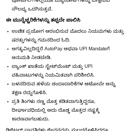
ಪೋರ್ಟಲ್‌ಗಳಲ್ಲಿಯೂ ಮ್ಯಾಂಡೇಟ್‌ಗಳನ್ನು ವೀಕ್ಷಿಸುವ
ಸೌಲಭ್ಯ ಒದಗಿಸುತ್ತವೆ.
ಈ ಮುನ್ನೆಚ್ಚರಿಕೆಗಳನ್ನು ತಪ್ಪದೇ ಪಾಲಿಸಿ
ಉಚಿತ ಪ್ರಯೋಗ ಆರಂಭಿಸುವ ಮೊದಲು ನಿಯಮಗಳು ಮತ್ತು
ಷರತ್ತುಗಳನ್ನು ಗಮನದಿಂದ ಓದಿ.
ಅಗತ್ಯವಿಲ್ಲದಿದ್ದರೆ AutoPay ಅಥವಾ UPI Mandate‌ಗೆ
ಅನುಮತಿ ನೀಡಬೇಡಿ.
ಬ್ಯಾಂಕ್ ಖಾತೆಯ ಸ್ಟೇಟ್‌ಮೆಂಟ್ ಮತ್ತು UPI
ವಹಿವಾಟುಗಳನ್ನು ನಿಯಮಿತವಾಗಿ ಪರಿಶೀಲಿಸಿ.
ಬಳಸದಿರುವ ಹಳೆಯ ಚಂದಾದಾರಿಕೆಗಳ ಆಟೋಪೇ ಅನ್ನು
ತಕ್ಷಣ ರದ್ದುಗೊಳಿಸಿ.
ಪ್ರತಿ ತಿಂಗಳು ಸಣ್ಣ ಮೊತ್ತ ಕಡಿತವಾಗುತ್ತಿದ್ದರೂ,
ದೀರ್ಘಾವಧಿಯಲ್ಲಿ ಅದು ದೊಡ್ಡ ಮೊತ್ತದ ನಷ್ಟಕ್ಕೆ
ಕಾರಣವಾಗಬಹುದು.
ಡಿಜಿಟಲ್ ಪಾವತಿಗಳು ಜೀವನವನ್ನು ಸುಲಭಗೊಳಿಸಿದರೂ,