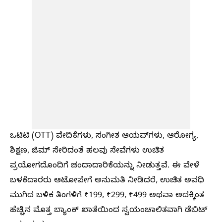
ಒಟಿಟಿ (OTT) ವೇದಿಕೆಗಳು, ಸಂಗೀತ ಆಯಪ್‌ಗಳು, ಆರೋಗ್ಯ,
ಶಿಕ್ಷಣ, ಜಿಮ್ ಸೇರಿದಂತೆ ಹಲವು ಸೇವೆಗಳು ಉಚಿತ
ಪ್ರಯೋಗದೊಂದಿಗೆ ಚಂದಾದಾರಿಕೆಯನ್ನು ನೀಡುತ್ತವೆ. ಈ ವೇಳೆ
ಬಳಕೆದಾರರು ಆಟೋಪೇಗೆ ಅನುಮತಿ ನೀಡಿದರೆ, ಉಚಿತ ಅವಧಿ
ಮುಗಿದ ಬಳಿಕ ತಿಂಗಳಿಗೆ ₹199, ₹299, ₹499 ಅಥವಾ ಅದಕ್ಕಿಂತ
ಹೆಚ್ಚಿನ ಮೊತ್ತ ಬ್ಯಾಂಕ್ ಖಾತೆಯಿಂದ ಸ್ವಯಂಚಾಲಿತವಾಗಿ ಡೆಬಿಟ್