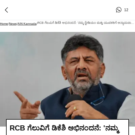
12
RCB ಗೆಲುವಿಗೆ ಡಿಕೆಶಿ ಅಭಿನಂದನೆ: 'ನಮ್ಮ ಸ್ಟೇಡಿಯಂ ಮತ್ತು ಯುವಕರಿಗೆ ಅನ್ಯಾಯವಾಗಿದೆ' ಎಂದ ಡಿ.ಕೆ. ಶಿವಕುಮಾರ್
Home
/
News
/
AIN Kannada
/
RCB ಗೆಲುವಿಗೆ ಡಿಕೆಶಿ ಅಭಿನಂದನೆ: 'ನಮ್ಮ