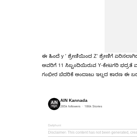
ಈ ಹಿಂದೆ y ʼ ಶ್ರೇಣಿಯಿಂದ Zʼ ಶ್ರೇಣಿಗೆ ಏರಿಸಲಾಗಿ
ಅವರಿಗೆ 11 ಸಿಬ್ಬಂದಿಯಿರುವ Y-ಕೇಟಗರಿ ಭದ್ರತೆ 
ಗಂಭೀರ ಬೆದರಿಕೆ ಅಂದಾಜು ಇಲ್ಲದ ಕಾರಣ ಈ ಬ
AIN Kannada
285k
followers
186k
Stories
Dailyhunt
Disclaimer
: This content has not been generated, cre