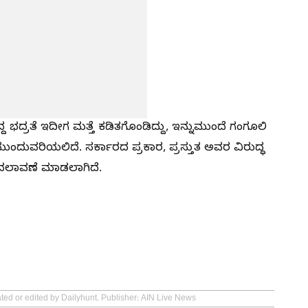
ದ್ದ ಭದ್ರತೆ ಇದೀಗ ಮತ್ತೆ ಕಡಿತಗೊಂಡಿದ್ದು, ಇನ್ನುಮುಂದೆ ಗಂಗೂಲಿ
ಮುಂದುವರಿಯಲಿದೆ. ಸರ್ಕಾರದ ಪ್ರಕಾರ, ಪ್ರಸ್ತುತ ಅವರ ವಿರುದ್ಧ
ದಲಾವಣೆ ಮಾಡಲಾಗಿದೆ.
ated or edited by Dailyhunt. Publisher: AIN Live News