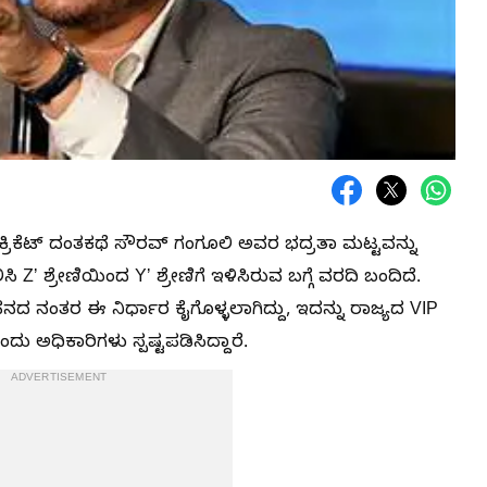
 ಕ್ರಿಕೆಟ್ ದಂತಕಥೆ ಸೌರವ್ ಗಂಗೂಲಿ ಅವರ ಭದ್ರತಾ ಮಟ್ಟವನ್ನು
 Zʼ ಶ್ರೇಣಿಯಿಂದ Yʼ ಶ್ರೇಣಿಗೆ ಇಳಿಸಿರುವ ಬಗ್ಗೆ ವರದಿ ಬಂದಿದೆ.
ದ ನಂತರ ಈ ನಿರ್ಧಾರ ಕೈಗೊಳ್ಳಲಾಗಿದ್ದು, ಇದನ್ನು ರಾಜ್ಯದ VIP
ಅಧಿಕಾರಿಗಳು ಸ್ಪಷ್ಟಪಡಿಸಿದ್ದಾರೆ.
ADVERTISEMENT