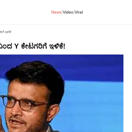
|
|
News
Video
Viral
ಗೆ ಇಳಿಕೆ!
ಿಂದ Y ಕೇಟಗರಿಗೆ ಇಳಿಕೆ!