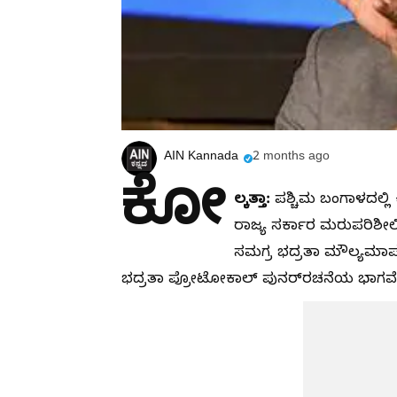
AIN Kannada
2 months ago
ಕೋ
ಲ್ಕತ್ತಾ:
ಪಶ್ಚಿಮ ಬಂಗಾಳದಲ್ಲಿ
ರಾಜ್ಯ ಸರ್ಕಾರ ಮರುಪರಿಶೀಲಿಸಿ
ಸಮಗ್ರ ಭದ್ರತಾ ಮೌಲ್ಯಮಾಪನ
ಭದ್ರತಾ ಪ್ರೋಟೋಕಾಲ್ ಪುನರ್‌ರಚನೆಯ ಭಾಗವೆಂದು 