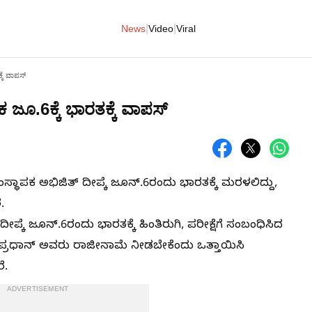
|
|
News
Video
Viral
ಕೆ ವಾಪಸ್‌
 ಜೂ.6ಕ್ಕೆ ಭಾರತಕ್ಕೆ ವಾಪಸ್‌
್ಥಾಪಕ ಅಭಿಜಿತ್‌ ದೀಪ್ಕೆ ಜೂನ್.‌6ರಂದು ಭಾರತಕ್ಕೆ ಮರಳಲಿದ್ದು,
.
ೀಪ್ಕೆ ಜೂನ್.‌6ರಂದು ಭಾರತಕ್ಕೆ ಹಿಂತಿರುಗಿ, ಪರೀಕ್ಷೆಗೆ ಸಂಬಂಧಿಸಿದ
ರ ಪ್ರಧಾನ್‌ ಅವರು ರಾಜೀನಾಮೆ ನೀಡಬೇಕೆಂದು ಒತ್ತಾಯಿಸಿ
ೆ.
ADVERTISEMENT