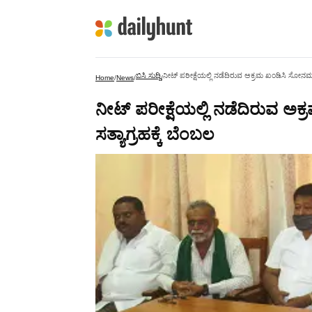
ಬಿಸಿ ಸುದ್ದಿ
ನೀಟ್ ಪರೀಕ್ಷೆಯಲ್ಲಿ ನಡೆದಿರುವ ಅಕ್ರಮ ಖಂಡಿಸಿ ಸೋನಮ್ 
Home
/
News
/
/
ನೀಟ್ ಪರೀಕ್ಷೆಯಲ್ಲಿ ನಡೆದಿರುವ 
ಸತ್ಯಾಗ್ರಹಕ್ಕೆ ಬೆಂಬಲ