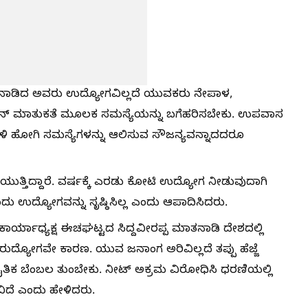
 ಮಾತನಾಡಿದ ಅವರು ಉದ್ಯೋಗವಿಲ್ಲದೆ ಯುವಕರು ನೇಪಾಳ,
ರ ಪ್ರದಾನ್ ಮಾತುಕತೆ ಮೂಲಕ ಸಮಸ್ಯೆಯನ್ನು ಬಗೆಹರಿಸಬೇಕು. ಉಪವಾಸ
ಳಿ ಹೋಗಿ ಸಮಸ್ಯೆಗಳನ್ನು ಆಲಿಸುವ ಸೌಜನ್ಯವನ್ನಾದದರೂ
ಿಡಿಯುತ್ತಿದ್ದಾರೆ. ವರ್ಷಕ್ಕೆ ಎರಡು ಕೋಟಿ ಉದ್ಯೋಗ ನೀಡುವುದಾಗಿ
 ಉದ್ಯೋಗವನ್ನು ಸೃಷ್ಠಿಸಿಲ್ಲ ಎಂದು ಆಪಾದಿಸಿದರು.
ಾರ್ಯಾಧ್ಯಕ್ಷ ಈಚಘಟ್ಟದ ಸಿದ್ದವೀರಪ್ಪ ಮಾತನಾಡಿ ದೇಶದಲ್ಲಿ
ರುದ್ಯೋಗವೇ ಕಾರಣ. ಯುವ ಜನಾಂಗ ಅರಿವಿಲ್ಲದೆ ತಪ್ಪು ಹೆಜ್ಜೆ
 ನೈತಿಕ ಬೆಂಬಲ ತುಂಬೇಕು. ನೀಟ್ ಅಕ್ರಮ ವಿರೋಧಿಸಿ ಧರಣಿಯಲ್ಲಿ
ಿದೆ ಎಂದು ಹೇಳಿದರು.