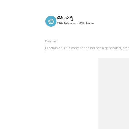
ಬಿಸಿ ಸುದ್ದಿ
176k
followers
62k
Stories
Dailyhunt
Disclaimer
: This content has not been generated, cre