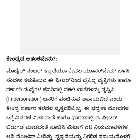
ಕೇಂದ್ರದ ಆತಂಕವೇನು?:
ಮೊಬೈಲ್ ನಂಬರ್ ಇಲ್ಲದೆಯೂ ಕೇವಲ ಯೂಸರ್‌ನೇಮ್ ಬಳಸಿ
ಸಂದೇಶ ಕಳುಹಿಸುವ ಈ ಫೀಚರ್‌ನಿಂದ ಪ್ರಸಿದ್ಧ ವ್ಯಕ್ತಿಗಳು ಹಾಗೂ
ಸರ್ಕಾರಿ ಸಂಸ್ಥೆಗಳ ಹೆಸರಿನಲ್ಲಿ ನಕಲಿ ಖಾತೆಗಳನ್ನು ಸೃಷ್ಟಿಸಿ
(Impersonation) ಜನರಿಗೆ ವಂಚಿಸುವ ಅಪಾಯವಿದೆ ಎಂದು
ಕೇಂದ್ರ ಸರ್ಕಾರ ಕಳವಳ ವ್ಯಕ್ತಪಡಿಸಿತ್ತು. ಈ ಭದ್ರತಾ ಲೋಪಗಳ
ಬಗ್ಗೆ ವಿವರಣೆ ನೀಡುವಂತೆ ಹಾಗೂ ಭಾರತದಲ್ಲಿ ಈ ಫೀಚರ್
ಬಿಡುಗಡೆ ಮಾಡದಂತೆ ಸೂಚಿಸಿ ಮೆಟಾಗೆ ಐಟಿ ನಿಯಮಾವಳಿಗಳ
ಅಡಿ ನೋಟಿಸ್ ನೀಡಿತ್ತು. ಸ್ಪಷ್ಟನೆಯನ್ನು ನಿಗದಿತ ಸಮಯದೊಳಗೆ