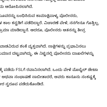
್ದೇನೆ, ಉಳಿದಂತೆ ನನಗೇನೂ ಗೊತ್ತಿಲ್ಲ ಎಂದು ಹೇಳುವಂತೆ
ಎಂದು ಆರೋಪಿಸಲಾಗಿದೆ.
 ಮೂವರನ್ನು ಬಂಧಿಸಿರುವ ಕಾಮಾಕ್ಷಿಪಾಳ್ಯ ಪೊಲೀಸರು,
ಕಸ್ಟಡಿಗೆ ಪಡೆದಿದ್ದಾರೆ. ವಿಚಾರಣೆ ವೇಳೆ, ನನಗೇನೂ ಗೊತ್ತಿಲ್ಲ,
್ರಾಮಾ ಮಾಡಿದ್ದಾನೆ. ಆದರೂ, ಪೊಲೀಸರು ಆತನನ್ನು ತೀವ್ರ
ವಾಡವಿರುವ ಶಂಕೆ ವ್ಯಕ್ತವಾಗಿದೆ. ಸಾಕ್ಷಿಗಳನ್ನು ಪ್ರಭಾವಿಸಲು
ಮಾನ ದಟ್ಟವಾಗಿದ್ದು, ಈ ನಿಟ್ಟಿನಲ್ಲಿ ಪೊಲೀಸರು ದಾಖಲೆಗಳನ್ನು
್ಕೆ ಪಡೆದು FSLಗೆ ರವಾನಿಸಲಾಗಿದೆ. ಒಂದು ವೇಳೆ ಮೊಬೈಲ್ ಡೇಟಾ
್ಕ ಅಥವಾ ಸಂಭಾಷಣೆ ಸಾಬೀತಾದರೆ, ಅವರು ಕಾನೂನು ಸಂಕಷ್ಟಕ್ಕೆ
ೀರ ಸ್ವರೂಪ ಪಡೆದುಕೊಂಡಿದೆ.