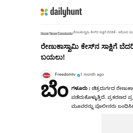
ರೇಣುಕಾಸ್ವಾಮಿ ಕೇಸ್‌ನ ಸಾಕ್ಷಿಗೆ ಬೆದರಿಕೆ - ಆರೋಪಿ
Home
/
News
/
Freedomtv
/
ರೇಣುಕಾಸ್ವಾಮಿ ಕೇಸ್‌ನ ಸಾಕ್ಷಿಗೆ ಬ
ಬಯಲು!
Freedomtv
1 month ago
ಬೆಂ
ಗಳೂರು :
ಚಿತ್ರದುರ್ಗದ ರೇಣುಕ
ಪಡೆದುಕೊಳ್ಳುತ್ತಿದೆ. ಪ್ರಕರಣದ 
ಮೂವರನ್ನು ಪೊಲೀಸರು ಬಂಧಿಸಿದ