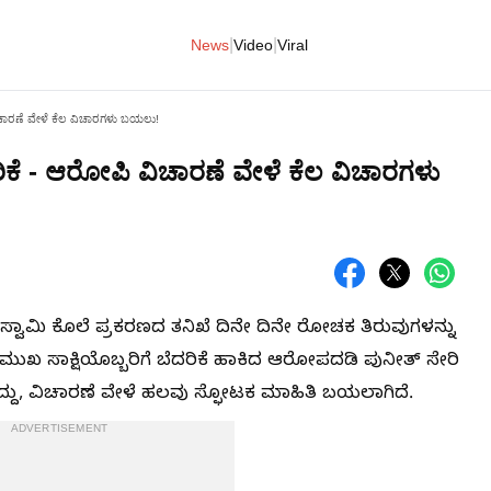
|
|
News
Video
Viral
 ವಿಚಾರಣೆ ವೇಳೆ ಕೆಲ ವಿಚಾರಗಳು ಬಯಲು!
ೆದರಿಕೆ - ಆರೋಪಿ ವಿಚಾರಣೆ ವೇಳೆ ಕೆಲ ವಿಚಾರಗಳು
ಾಸ್ವಾಮಿ ಕೊಲೆ ಪ್ರಕರಣದ ತನಿಖೆ ದಿನೇ ದಿನೇ ರೋಚಕ ತಿರುವುಗಳನ್ನು
ಪ್ರಮುಖ ಸಾಕ್ಷಿಯೊಬ್ಬರಿಗೆ ಬೆದರಿಕೆ ಹಾಕಿದ ಆರೋಪದಡಿ ಪುನೀತ್ ಸೇರಿ
್ದು, ವಿಚಾರಣೆ ವೇಳೆ ಹಲವು ಸ್ಫೋಟಕ ಮಾಹಿತಿ ಬಯಲಾಗಿದೆ.
ADVERTISEMENT