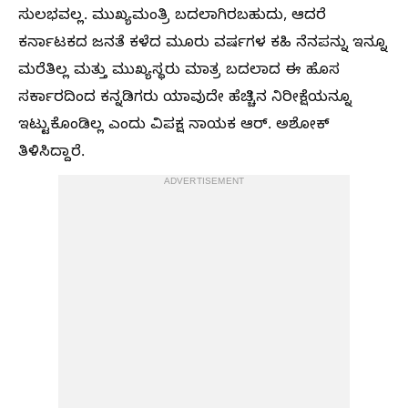
ಸುಲಭವಲ್ಲ. ಮುಖ್ಯಮಂತ್ರಿ ಬದಲಾಗಿರಬಹುದು, ಆದರೆ
ಕರ್ನಾಟಕದ ಜನತೆ ಕಳೆದ ಮೂರು ವರ್ಷಗಳ ಕಹಿ ನೆನಪನ್ನು ಇನ್ನೂ
ಮರೆತಿಲ್ಲ ಮತ್ತು ಮುಖ್ಯಸ್ಥರು ಮಾತ್ರ ಬದಲಾದ ಈ ಹೊಸ
ಸರ್ಕಾರದಿಂದ ಕನ್ನಡಿಗರು ಯಾವುದೇ ಹೆಚ್ಚಿನ ನಿರೀಕ್ಷೆಯನ್ನೂ
ಇಟ್ಟುಕೊಂಡಿಲ್ಲ ಎಂದು ವಿಪಕ್ಷ ನಾಯಕ ಆರ್‌. ಅಶೋಕ್‌
ತಿಳಿಸಿದ್ದಾರೆ.
ADVERTISEMENT