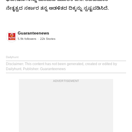
ಘೋಷಣೆಗಳನ್ನು ಮಾಡುವ ಮೂಲಕ ಡಿ.ಕೆ. ಶಿವಕುಮಾರ್
ನೇತೃತ್ವದ ಸರ್ಕಾರ ತನ್ನ ಆಡಳಿತದ ದಿಕ್ಕನ್ನು ಸ್ಪಷ್ಟಪಡಿಸಿದೆ.
Guaranteenews
5.9k
followers
22k
Stories
Dailyhunt
Disclaimer
: This content has not been generated, created or edited by
Dailyhunt. Publisher: Guaranteenews
ADVERTISEMENT