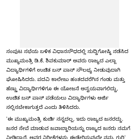
ಸಂಪುಟ ಸಭೆಯ ಬಳಿಕ ವಿಧಾನಸೌಧದಲ್ಲಿ ಸುದ್ದಿಗೋಷ್ಠಿ ನಡೆಸಿದ
ಮುಖ್ಯಮಂತ್ರಿ ಡಿ.ಕೆ. ಶಿವಕುಮಾರ್ ಅವರು ರಾಜ್ಯದ ಎಲ್ಲಾ
ವಿದ್ಯಾರ್ಥಿಗಳಿಗೆ ಉಚಿತ ಬಸ್‌ ಪಾಸ್‌ ಸೌಲಭ್ಯ ನೀಡುವುದಾಗಿ
ಘೋಷಿಸಿದರು. ಪದವಿ ಕಾಲೇಜು ಹಂತದವರೆಗಿನ ಗಂಡು ಮತ್ತು
ಹೆಣ್ಣು ವಿದ್ಯಾರ್ಥಿಗಳಿಗೂ ಈ ಯೋಜನೆ ಅನ್ವಯವಾಗಲಿದ್ದು,
ಉಚಿತ ಬಸ್‌ ಪಾಸ್‌ ಪಡೆಯಲು ವಿದ್ಯಾರ್ಥಿಗಳು ಅರ್ಜಿ
ಸಲ್ಲಿಸಬೇಕಾಗುತ್ತದೆ ಎಂದು ತಿಳಿಸಿದರು.
'ಈ ಮುಖ್ಯಮಂತ್ರಿ ಕುರ್ಚಿ ನನ್ನದಲ್ಲ, ಇದು ರಾಜ್ಯದ ಜನರದ್ದು.
ಜನರ ಸೇವೆ ಮಾಡುವ ಜವಾಬ್ದಾರಿಯನ್ನು ರಾಜ್ಯದ ಜನರು ನಮಗೆ
ನೀಡಿದ್ದಾರೆ. ಅವರ ನಿರೀಕ್ಷೆಗಳನ್ನು ಈಡೇರಿಸುವುದೇ ನಮ್ಮ ಗುರಿ'