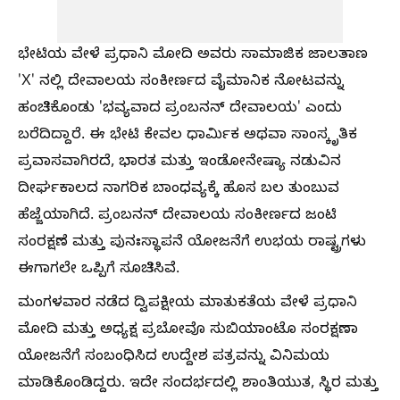
ಭೇಟಿಯ ವೇಳೆ ಪ್ರಧಾನಿ ಮೋದಿ ಅವರು ಸಾಮಾಜಿಕ ಜಾಲತಾಣ
'X' ನಲ್ಲಿ ದೇವಾಲಯ ಸಂಕೀರ್ಣದ ವೈಮಾನಿಕ ನೋಟವನ್ನು
ಹಂಚಿಕೊಂಡು 'ಭವ್ಯವಾದ ಪ್ರಂಬನನ್ ದೇವಾಲಯ' ಎಂದು
ಬರೆದಿದ್ದಾರೆ. ಈ ಭೇಟಿ ಕೇವಲ ಧಾರ್ಮಿಕ ಅಥವಾ ಸಾಂಸ್ಕೃತಿಕ
ಪ್ರವಾಸವಾಗಿರದೆ, ಭಾರತ ಮತ್ತು ಇಂಡೋನೇಷ್ಯಾ ನಡುವಿನ
ದೀರ್ಘಕಾಲದ ನಾಗರಿಕ ಬಾಂಧವ್ಯಕ್ಕೆ ಹೊಸ ಬಲ ತುಂಬುವ
ಹೆಜ್ಜೆಯಾಗಿದೆ. ಪ್ರಂಬನನ್ ದೇವಾಲಯ ಸಂಕೀರ್ಣದ ಜಂಟಿ
ಸಂರಕ್ಷಣೆ ಮತ್ತು ಪುನಃಸ್ಥಾಪನೆ ಯೋಜನೆಗೆ ಉಭಯ ರಾಷ್ಟ್ರಗಳು
ಈಗಾಗಲೇ ಒಪ್ಪಿಗೆ ಸೂಚಿಸಿವೆ.
ಮಂಗಳವಾರ ನಡೆದ ದ್ವಿಪಕ್ಷೀಯ ಮಾತುಕತೆಯ ವೇಳೆ ಪ್ರಧಾನಿ
ಮೋದಿ ಮತ್ತು ಅಧ್ಯಕ್ಷ ಪ್ರಬೋವೊ ಸುಬಿಯಾಂಟೊ ಸಂರಕ್ಷಣಾ
ಯೋಜನೆಗೆ ಸಂಬಂಧಿಸಿದ ಉದ್ದೇಶ ಪತ್ರವನ್ನು ವಿನಿಮಯ
ಮಾಡಿಕೊಂಡಿದ್ದರು. ಇದೇ ಸಂದರ್ಭದಲ್ಲಿ ಶಾಂತಿಯುತ, ಸ್ಥಿರ ಮತ್ತು