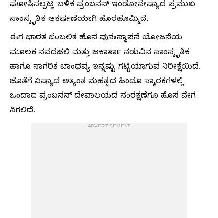
ಘೋಷಿಸಲ್ಪಟ್ಟ ಬಳಿಕ ಪ್ರಂಬನನ್ ಇಂಡೋನೇಷ್ಯಾದ ಪ್ರಮುಖ
ಸಾಂಸ್ಕೃತಿಕ ಆಕರ್ಷಣೆಯಾಗಿ ಹೊರಹೊಮ್ಮಿದೆ.
ಈಗ ಭಾರತ ಬೆಂಬಲಿತ ಹೊಸ ಪುನಃಸ್ಥಾಪನೆ ಯೋಜನೆಯ
ಮೂಲಕ ನವದೆಹಲಿ ಮತ್ತು ಜಕಾರ್ತಾ ನಡುವಿನ ಸಾಂಸ್ಕೃತಿಕ
ಹಾಗೂ ನಾಗರಿಕ ಬಾಂಧವ್ಯ ಇನ್ನಷ್ಟು ಗಟ್ಟಿಯಾಗುವ ನಿರೀಕ್ಷೆಯಿದೆ.
ಜೊತೆಗೆ ಏಷ್ಯಾದ ಅತ್ಯಂತ ಮಹತ್ವದ ಹಿಂದೂ ಸ್ಮಾರಕಗಳಲ್ಲಿ
ಒಂದಾದ ಪ್ರಂಬನನ್ ದೇವಾಲಯದ ಸಂರಕ್ಷಣೆಗೂ ಹೊಸ ವೇಗ
ಸಿಗಲಿದೆ.
ADVERTISEMENT