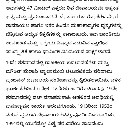
ಬ್ರಹ್ಮನಿಗೆ ಸಮರ್ಪಿತವಾದ ಮೂರು ಎತ್ತರದ ದೇವಾಲಯಗಳಿದ್ದು,
ಅವುಗಳಲ್ಲಿ 47 ಮೀಟರ್ ಎತ್ತರದ ಶಿವ ದೇವಾಲಯವೇ ಅತ್ಯಂತ
ಭವ್ಯ ಮತ್ತು ಪ್ರಮುಖವಾಗಿದೆ. ದೇವಾಲಯದ ಗೋಡೆಗಳ ಮೇಲೆ
ರಾಮಾಯಣ ಹಾಗೂ ಇತರ ಹಿಂದೂ ಮಹಾಕಾವ್ಯಗಳ ದೃಶ್ಯಗಳನ್ನು
ಚಿತ್ರಿಸುವ ಅದ್ಭುತ ಕೆತ್ತನೆಗಳನ್ನು ಕಾಣಬಹುದು. ಇವು ಭಾರತೀಯ
ಉಪಖಂಡ ಮತ್ತು ಆಗ್ನೇಯ ಏಷ್ಯಾದ ನಡುವಿನ ಪ್ರಾಚೀನ
ಸಾಂಸ್ಕೃತಿಕ ಹಾಗೂ ಧಾರ್ಮಿಕ ವಿನಿಮಯದ ಸಾಕ್ಷಿಗಳಾಗಿವೆ.
10ನೇ ಶತಮಾನದಲ್ಲಿ ರಾಜಕೀಯ ಬದಲಾವಣೆಗಳು ಮತ್ತು
ಮೌಂಟ್ ಮೆರಾಪಿ ಜ್ವಾಲಾಮುಖಿ ಚಟುವಟಿಕೆಯ ಪರಿಣಾಮ
ಪ್ರಂಬನನ್ ದೇವಾಲಯ ಸಂಕೀರ್ಣವನ್ನು ಕೈಬಿಡಲಾಯಿತು. ಬಳಿಕ
ಭೂಕಂಪಗಳಿಂದ ಅನೇಕ ರಚನೆಗಳು ಹಾನಿಗೊಳಗಾದವು. 19ನೇ
ಶತಮಾನದಲ್ಲಿ ಡಚ್ ವಸಾಹತುಶಾಹಿ ಆಡಳಿತದ ಅವಧಿಯಲ್ಲಿ
ಪುನಃಸ್ಥಾಪನೆ ಕಾರ್ಯ ಆರಂಭಗೊಂಡು, 1913ರಿಂದ 1953ರ
ನಡುವೆ ಪ್ರಮುಖ ದೇವಾಲಯಗಳನ್ನು ಪುನರ್ನಿಮಿಸಲಾಯಿತು.
1991ರಲ್ಲಿ ಯುನೆಸ್ಕೋ ವಿಶ್ವ ಪರಂಪರೆಯ ತಾಣವೆಂದು