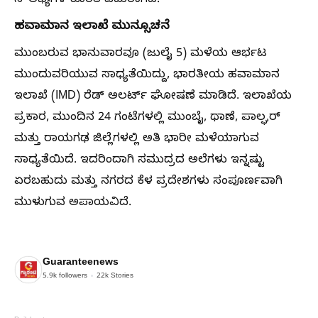
ಸೌಲಭ್ಯಗಳ ಕೊರತೆ ಎದುರಾಗಿದೆ.
ಹವಾಮಾನ ಇಲಾಖೆ ಮುನ್ಸೂಚನೆ
ಮುಂಬರುವ ಭಾನುವಾರವೂ (ಜುಲೈ 5) ಮಳೆಯ ಆರ್ಭಟ
ಮುಂದುವರಿಯುವ ಸಾಧ್ಯತೆಯಿದ್ದು, ಭಾರತೀಯ ಹವಾಮಾನ
ಇಲಾಖೆ (IMD) ರೆಡ್ ಅಲರ್ಟ್ ಘೋಷಣೆ ಮಾಡಿದೆ. ಇಲಾಖೆಯ
ಪ್ರಕಾರ, ಮುಂದಿನ 24 ಗಂಟೆಗಳಲ್ಲಿ ಮುಂಬೈ, ಥಾಣೆ, ಪಾಲ್ಘರ್
ಮತ್ತು ರಾಯಗಢ ಜಿಲ್ಲೆಗಳಲ್ಲಿ ಅತಿ ಭಾರೀ ಮಳೆಯಾಗುವ
ಸಾಧ್ಯತೆಯಿದೆ. ಇದರಿಂದಾಗಿ ಸಮುದ್ರದ ಅಲೆಗಳು ಇನ್ನಷ್ಟು
ಏರಬಹುದು ಮತ್ತು ನಗರದ ಕೆಳ ಪ್ರದೇಶಗಳು ಸಂಪೂರ್ಣವಾಗಿ
ಮುಳುಗುವ ಅಪಾಯವಿದೆ.
Guaranteenews
5.9k
followers
22k
Stories