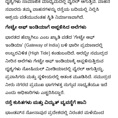
ದೃಶ್ಯಗಳು ಸಾಮಾಜಿಕ ಮಾಧ್ಯಮದಲ್ಲಿ ವೈರಲ್ ಆಗುತ್ತಿವೆ. ವಾಹನ
ಸವಾರರು ತಮ್ಮ ವಾಹನಗಳನ್ನು ರಸ್ತೆಯ ಬದಿಯಲ್ಲಿ ನಿಲ್ಲಿಸಿ
ಆಶ್ರಯ ಪಡೆಯುವಂತಹ ಸ್ಥಿತಿ ನಿರ್ಮಾಣವಾಗಿದೆ.
ಗೇಟ್ವೇ ಆಫ್ ಇಂಡಿಯಾಗೆ ಅಪ್ಪಳಿಸಿದ ಅಲೆಗಳು
ಭಾರತದ ಹೆಬ್ಬಾಗಿಲು ಎಂಬ ಖ್ಯಾತಿ ಪಡೆದ 'ಗೇಟ್ವೇ ಆಫ್
ಇಂಡಿಯಾ' (Gateway of India) ಬಳಿ ಭಾರೀ ಪ್ರಮಾಣದಲ್ಲಿ
ಉಬ್ಬರವಿಳಿತ (High Tide) ಕಂಡುಬಂದಿದೆ. ಅರಬ್ಬೀ ಸಮುದ್ರದ
ನೀರಿನ ಅಲೆಗಳು ಗೇಟ್ವೇ ಆಫ್ ಇಂಡಿಯಾಕ್ಕೆ ಅಪ್ಪಳಿಸುತ್ತಿರುವ
ದೃಶ್ಯಗಳು ಸೋಷಿಯಲ್ ಮೀಡಿಯಾದಲ್ಲಿ ವೈರಲ್‌ ಆಗುತ್ತಿದ್ದು,
ಪ್ರವಾಸಿಗರು ಮತ್ತು ಸ್ಥಳೀಯರಲ್ಲಿ ಆತಂಕ ಮೂಡಿಸಿದೆ. ಸಮುದ್ರದ
ನೀರು ನಗರದ ಪ್ರಮುಖ ಭಾಗಗಳತ್ತ ನುಗ್ಗುವ ಸಾಧ್ಯತೆಯೂ ಇದೆ
ಎಂದು ಅಧಿಕಾರಿಗಳು ಎಚ್ಚರಿಸಿದ್ದಾರೆ.
ರಸ್ತೆ ಕುಸಿತಗಳು ಮತ್ತು ವಿದ್ಯುತ್ ವ್ಯವಸ್ಥೆಗೆ ಹಾನಿ
ಭಾಂಡಪ್‌ನ ಸೋನಾಪುರ ಪ್ರದೇಶದಲ್ಲಿ ನಿರಂತರ ಮಳೆಯಿಂದ