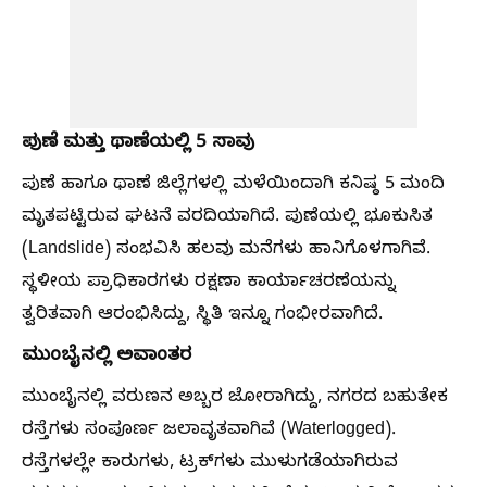
ಪುಣೆ ಮತ್ತು ಥಾಣೆಯಲ್ಲಿ 5 ಸಾವು
ಪುಣೆ ಹಾಗೂ ಥಾಣೆ ಜಿಲ್ಲೆಗಳಲ್ಲಿ ಮಳೆಯಿಂದಾಗಿ ಕನಿಷ್ಠ 5 ಮಂದಿ
ಮೃತಪಟ್ಟಿರುವ ಘಟನೆ ವರದಿಯಾಗಿದೆ. ಪುಣೆಯಲ್ಲಿ ಭೂಕುಸಿತ
(Landslide) ಸಂಭವಿಸಿ ಹಲವು ಮನೆಗಳು ಹಾನಿಗೊಳಗಾಗಿವೆ.
ಸ್ಥಳೀಯ ಪ್ರಾಧಿಕಾರಗಳು ರಕ್ಷಣಾ ಕಾರ್ಯಾಚರಣೆಯನ್ನು
ತ್ವರಿತವಾಗಿ ಆರಂಭಿಸಿದ್ದು, ಸ್ಥಿತಿ ಇನ್ನೂ ಗಂಭೀರವಾಗಿದೆ.
ಮುಂಬೈನಲ್ಲಿ ಅವಾಂತರ
ಮುಂಬೈನಲ್ಲಿ ವರುಣನ ಅಬ್ಬರ ಜೋರಾಗಿದ್ದು, ನಗರದ ಬಹುತೇಕ
ರಸ್ತೆಗಳು ಸಂಪೂರ್ಣ ಜಲಾವೃತವಾಗಿವೆ (Waterlogged).
ರಸ್ತೆಗಳಲ್ಲೇ ಕಾರುಗಳು, ಟ್ರಕ್‌ಗಳು ಮುಳುಗಡೆಯಾಗಿರುವ