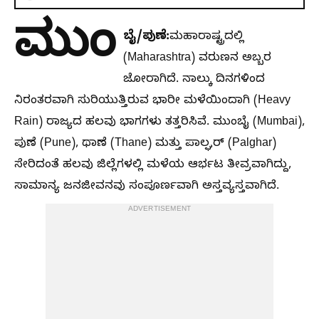
ಮುಂ
ಬೈ/ಪುಣೆ:
ಮಹಾರಾಷ್ಟ್ರದಲ್ಲಿ
(Maharashtra) ವರುಣನ ಅಬ್ಬರ
ಜೋರಾಗಿದೆ. ನಾಲ್ಕು ದಿನಗಳಿಂದ
ನಿರಂತರವಾಗಿ ಸುರಿಯುತ್ತಿರುವ ಭಾರೀ ಮಳೆಯಿಂದಾಗಿ (Heavy
Rain) ರಾಜ್ಯದ ಹಲವು ಭಾಗಗಳು ತತ್ತರಿಸಿವೆ. ಮುಂಬೈ (Mumbai),
ಪುಣೆ (Pune), ಥಾಣೆ (Thane) ಮತ್ತು ಪಾಲ್ಘರ್ (Palghar)
ಸೇರಿದಂತೆ ಹಲವು ಜಿಲ್ಲೆಗಳಲ್ಲಿ ಮಳೆಯ ಆರ್ಭಟ ತೀವ್ರವಾಗಿದ್ದು,
ಸಾಮಾನ್ಯ ಜನಜೀವನವು ಸಂಪೂರ್ಣವಾಗಿ ಅಸ್ತವ್ಯಸ್ತವಾಗಿದೆ.
ADVERTISEMENT