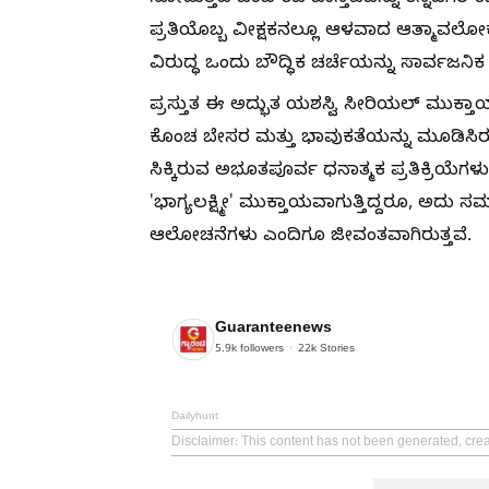
ಪ್ರತಿಯೊಬ್ಬ ವೀಕ್ಷಕನಲ್ಲೂ ಆಳವಾದ ಆತ್ಮಾವಲ
ವಿರುದ್ಧ ಒಂದು ಬೌದ್ಧಿಕ ಚರ್ಚೆಯನ್ನು ಸಾರ್ವಜನಿಕ
ಪ್ರಸ್ತುತ ಈ ಅದ್ಭುತ ಯಶಸ್ವಿ ಸೀರಿಯಲ್ ಮುಕ್ತ
ಕೊಂಚ ಬೇಸರ ಮತ್ತು ಭಾವುಕತೆಯನ್ನು ಮೂಡಿಸಿರ
ಸಿಕ್ಕಿರುವ ಅಭೂತಪೂರ್ವ ಧನಾತ್ಮಕ ಪ್ರತಿಕ್ರಿಯೆಗಳು
'ಭಾಗ್ಯಲಕ್ಷ್ಮೀ' ಮುಕ್ತಾಯವಾಗುತ್ತಿದ್ದರೂ, ಅದು ಸಮ
ಆಲೋಚನೆಗಳು ಎಂದಿಗೂ ಜೀವಂತವಾಗಿರುತ್ತವೆ.
Guaranteenews
5.9k
followers
22k
Stories
Dailyhunt
Disclaimer
: This content has not been generated, cre