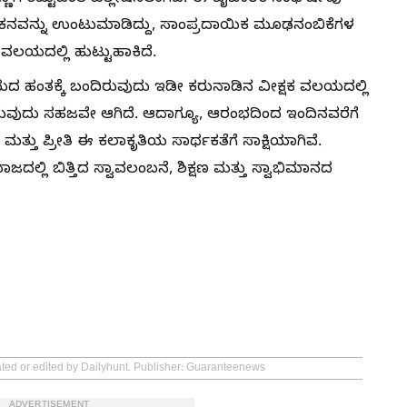
ೋಕನವನ್ನು ಉಂಟುಮಾಡಿದ್ದು, ಸಾಂಪ್ರದಾಯಿಕ ಮೂಢನಂಬಿಕೆಗಳ
 ವಲಯದಲ್ಲಿ ಹುಟ್ಟುಹಾಕಿದೆ.
ಾಯದ ಹಂತಕ್ಕೆ ಬಂದಿರುವುದು ಇಡೀ ಕರುನಾಡಿನ ವೀಕ್ಷಕ ವಲಯದಲ್ಲಿ
ುವುದು ಸಹಜವೇ ಆಗಿದೆ. ಆದಾಗ್ಯೂ, ಆರಂಭದಿಂದ ಇಂದಿನವರೆಗೆ
 ಮತ್ತು ಪ್ರೀತಿ ಈ ಕಲಾಕೃತಿಯ ಸಾರ್ಥಕತೆಗೆ ಸಾಕ್ಷಿಯಾಗಿವೆ.
ಾಜದಲ್ಲಿ ಬಿತ್ತಿದ ಸ್ವಾವಲಂಬನೆ, ಶಿಕ್ಷಣ ಮತ್ತು ಸ್ವಾಭಿಮಾನದ
ated or edited by Dailyhunt. Publisher: Guaranteenews
ADVERTISEMENT