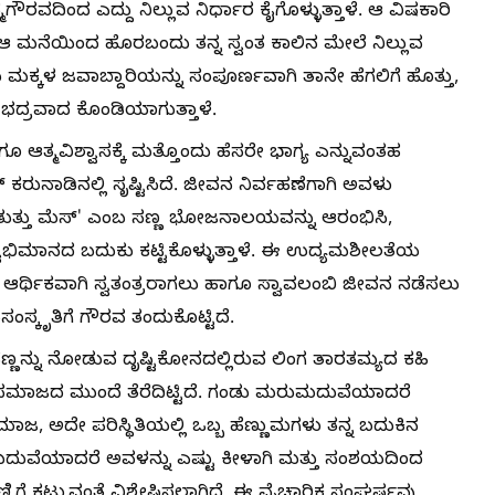
ಮಗೌರವದಿಂದ ಎದ್ದು ನಿಲ್ಲುವ ನಿರ್ಧಾರ ಕೈಗೊಳ್ಳುತ್ತಾಳೆ. ಆ ವಿಷಕಾರಿ
, ಆ ಮನೆಯಿಂದ ಹೊರಬಂದು ತನ್ನ ಸ್ವಂತ ಕಾಲಿನ ಮೇಲೆ ನಿಲ್ಲುವ
 ಮಕ್ಕಳ ಜವಾಬ್ದಾರಿಯನ್ನು ಸಂಪೂರ್ಣವಾಗಿ ತಾನೇ ಹೆಗಲಿಗೆ ಹೊತ್ತು,
ೆ ಭದ್ರವಾದ ಕೊಂಡಿಯಾಗುತ್ತಾಳೆ.
ೂ ಆತ್ಮವಿಶ್ವಾಸಕ್ಕೆ ಮತ್ತೊಂದು ಹೆಸರೇ ಭಾಗ್ಯ ಎನ್ನುವಂತಹ
ರುನಾಡಿನಲ್ಲಿ ಸೃಷ್ಟಿಸಿದೆ. ಜೀವನ ನಿರ್ವಹಣೆಗಾಗಿ ಅವಳು
ೈ ತುತ್ತು ಮೆಸ್' ಎಂಬ ಸಣ್ಣ ಭೋಜನಾಲಯವನ್ನು ಆರಂಭಿಸಿ,
ಭಿಮಾನದ ಬದುಕು ಕಟ್ಟಿಕೊಳ್ಳುತ್ತಾಳೆ. ಈ ಉದ್ಯಮಶೀಲತೆಯ
ಆರ್ಥಿಕವಾಗಿ ಸ್ವತಂತ್ರರಾಗಲು ಹಾಗೂ ಸ್ವಾವಲಂಬಿ ಜೀವನ ನಡೆಸಲು
ಂಸ್ಕೃತಿಗೆ ಗೌರವ ತಂದುಕೊಟ್ಟಿದೆ.
ಣ್ಣನ್ನು ನೋಡುವ ದೃಷ್ಟಿಕೋನದಲ್ಲಿರುವ ಲಿಂಗ ತಾರತಮ್ಯದ ಕಹಿ
 ಸಮಾಜದ ಮುಂದೆ ತೆರೆದಿಟ್ಟಿದೆ. ಗಂಡು ಮರುಮದುವೆಯಾದರೆ
ಜ, ಅದೇ ಪರಿಸ್ಥಿತಿಯಲ್ಲಿ ಒಬ್ಬ ಹೆಣ್ಣುಮಗಳು ತನ್ನ ಬದುಕಿನ
 ಮದುವೆಯಾದರೆ ಅವಳನ್ನು ಎಷ್ಟು ಕೀಳಾಗಿ ಮತ್ತು ಸಂಶಯದಿಂದ
್ಣಿಗೆ ಕಟ್ಟುವಂತೆ ವಿಶ್ಲೇಷಿಸಲಾಗಿದೆ. ಈ ವೈಚಾರಿಕ ಸಂಘರ್ಷವು