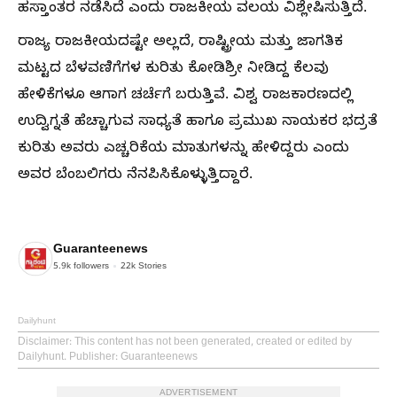
ಹಸ್ತಾಂತರ ನಡೆಸಿದೆ ಎಂದು ರಾಜಕೀಯ ವಲಯ ವಿಶ್ಲೇಷಿಸುತ್ತಿದೆ.
ರಾಜ್ಯ ರಾಜಕೀಯದಷ್ಟೇ ಅಲ್ಲದೆ, ರಾಷ್ಟ್ರೀಯ ಮತ್ತು ಜಾಗತಿಕ
ಮಟ್ಟದ ಬೆಳವಣಿಗೆಗಳ ಕುರಿತು ಕೋಡಿಶ್ರೀ ನೀಡಿದ್ದ ಕೆಲವು
ಹೇಳಿಕೆಗಳೂ ಆಗಾಗ ಚರ್ಚೆಗೆ ಬರುತ್ತಿವೆ. ವಿಶ್ವ ರಾಜಕಾರಣದಲ್ಲಿ
ಉದ್ವಿಗ್ನತೆ ಹೆಚ್ಚಾಗುವ ಸಾಧ್ಯತೆ ಹಾಗೂ ಪ್ರಮುಖ ನಾಯಕರ ಭದ್ರತೆ
ಕುರಿತು ಅವರು ಎಚ್ಚರಿಕೆಯ ಮಾತುಗಳನ್ನು ಹೇಳಿದ್ದರು ಎಂದು
ಅವರ ಬೆಂಬಲಿಗರು ನೆನಪಿಸಿಕೊಳ್ಳುತ್ತಿದ್ದಾರೆ.
Guaranteenews
5.9k
followers
22k
Stories
Dailyhunt
Disclaimer
: This content has not been generated, created or edited by
Dailyhunt. Publisher: Guaranteenews
ADVERTISEMENT