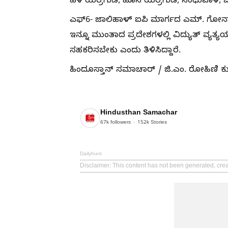
ಹಳೆ ಯರ್ರಗುಡಿ, ಹೊಸ ಯರ್ರಗುಡಿ, ಸಿಂಧುವಾಳ,
ಎಫ್6- ಜಾಲಿಹಾಳ್ ಐಪಿ ಮಾರ್ಗದ ಎಮ್. ಗೋನಾಳ್,
ಇನ್ನೂ ಮುಂತಾದ ಪ್ರದೇಶಗಳಲ್ಲಿ ವಿದ್ಯುತ್ ವ್ಯತ್ಯ
ಸಹಕರಿಸಬೇಕು ಎಂದು ತಿಳಿಸಿದ್ದಾರೆ.
ಹಿಂದೂಸ್ತಾನ್ ಸಮಾಚಾರ್ / ಜಿ.ಎಂ. ರೋಹಿಣಿ 
Hindusthan Samachar
67k
followers
152k
Stories
Dailyhunt
Disclaimer
: This content has not been generated, cr