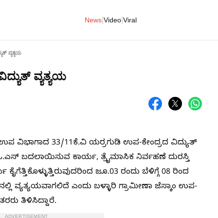
|
|
News
Video
Viral
ುತ್ ವ್ಯತ್ಯಯ
ದ್ಯುತ್ ವ್ಯತ್ಯಯ
ಂ ಉಪ ವಿಭಾಗಾದ 33/11ಕೆ.ವಿ ಯರ್ರಗುಡಿ ಉಪ-ಕೇಂದ್ರದ ವಿದ್ಯುತ್
.ಒ.ಎಸ್ ಬದಲಾಯಿಸುವ ಕಾರ್ಯ, ತ್ರೈಮಾಸಿಕ ನಿರ್ವಹಣೆ ದುರಸ್ತಿ
ೈಗೆತ್ತಿಕೊಳ್ಳುತ್ತಿರುವುದರಿಂದ ಜೂ.03 ರಂದು ಬೆಳಿಗ್ಗೆ 08 ರಿಂದ
ಲ್ಲಿ ವ್ಯತ್ಯಯವಾಗಲಿದೆ ಎಂದು ಬಳ್ಳಾರಿ ಗ್ರಾಮೀಣಾ ಜೆಸ್ಕಾಂ ಉಪ-
 ತಿಳಿಸಿದ್ದಾರೆ.
ADVERTISEMENT