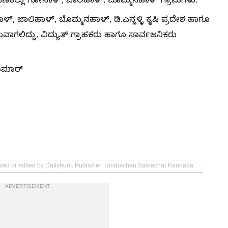
 ಬೆಣಕಲ್ಲು ಗೋನಾಳ್, ಜಾಲಿಹಾಳ್, ಬೊಮ್ಮನಹಾಳ್ ಗ್ರಾಮಗಳು.
 ಜಾಲಿಹಾಳ್, ಬೊಮ್ಮನಹಾಳ್, ಡಿ.ಎನ್ಹಳ್ಳಿ ಕೃಷಿ ಪ್ರದೇಶ ಹಾಗೂ
ಯವಾಗಲಿದ್ದು, ವಿದ್ಯುತ್ ಗ್ರಾಹಕರು ಹಾಗೂ ಸಾರ್ವಜನಿಕರು
ಕುಮಾರ್
eated or edited by Dailyhunt. Publisher: Hindusthan Samachar Kannada
ADVERTISEMENT