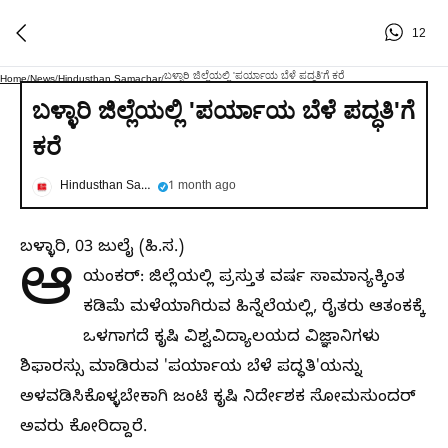
12
ಬಳ್ಳಾರಿ ಜಿಲ್ಲೆಯಲ್ಲಿ 'ಪರ್ಯಾಯ ಬೆಳೆ ಪದ್ಧತಿ'ಗೆ ಕರೆ
Home
/
News
/
Hindusthan Samachar
/
ಬಳ್ಳಾರಿ ಜಿಲ್ಲೆಯಲ್ಲಿ 'ಪರ್ಯಾಯ ಬೆಳೆ ಪದ್ಧತಿ'ಗೆ
ಕರೆ
Hindusthan Samachar
1 month ago
ಬಳ್ಳಾರಿ, 03 ಜುಲೈ (ಹಿ.ಸ.)
ಆ
ಯಂಕರ್: ಜಿಲ್ಲೆಯಲ್ಲಿ ಪ್ರಸ್ತುತ ವರ್ಷ ಸಾಮಾನ್ಯಕ್ಕಿಂತ
ಕಡಿಮೆ ಮಳೆಯಾಗಿರುವ ಹಿನ್ನೆಲೆಯಲ್ಲಿ, ರೈತರು ಆತಂಕಕ್ಕೆ
ಒಳಗಾಗದೆ ಕೃಷಿ ವಿಶ್ವವಿದ್ಯಾಲಯದ ವಿಜ್ಞಾನಿಗಳು
ಶಿಫಾರಸ್ಸು ಮಾಡಿರುವ 'ಪರ್ಯಾಯ ಬೆಳೆ ಪದ್ಧತಿ'ಯನ್ನು
ಅಳವಡಿಸಿಕೊಳ್ಳಬೇಕಾಗಿ ಜಂಟಿ ಕೃಷಿ ನಿರ್ದೇಶಕ ಸೋಮಸುಂದರ್
ಅವರು ಕೋರಿದ್ದಾರೆ.