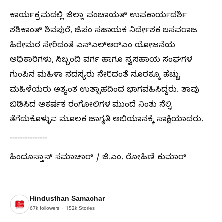
ಕಾರ್ಯಕ್ರಮದಲ್ಲಿ ಜಿಲ್ಲಾ ಪಂಚಾಯತ್ ಉಪಕಾರ್ಯದರ್ಶಿ
ಶಶಿಕಾಂತ್ ಶಿವಪುರೆ, ಜಿಪಂ ಸಹಾಯಕ ನಿರ್ದೇಶಕ ಬಸವರಾಜ
ಹಿರೇಮಠ ಸೇರಿದಂತೆ ಎನ್‌ಎಲ್‌ಆರ್‌ಎಂ ಯೋಜನೆಯ
ಅಧಿಕಾರಿಗಳು, ಸಿಬ್ಬಂದಿ ವರ್ಗ ಹಾಗೂ ಸ್ವಸಹಾಯ ಸಂಘಗಳ
ಗುಂಪಿನ ಮಹಿಳಾ ಸದಸ್ಯರು ಸೇರಿದಂತೆ ನೂರಕ್ಕೂ ಹೆಚ್ಚು
ಮಹಿಳೆಯರು ಅತ್ಯಂತ ಉತ್ಸಾಹದಿಂದ ಭಾಗವಹಿಸಿದ್ದರು. ತಾವು
ಬಿಡಿಸಿದ ಆಕರ್ಷಕ ರಂಗೋಲಿಗಳ ಮುಂದೆ ನಿಂತು ಸೆಲ್ಫಿ
ತೆಗೆದುಕೊಳ್ಳುವ ಮೂಲಕ ಜಾಗೃತಿ ಅಭಿಯಾನಕ್ಕೆ ಸಾಕ್ಷಿಯಾದರು.
---------------
ಹಿಂದೂಸ್ತಾನ್ ಸಮಾಚಾರ್ / ಜಿ.ಎಂ. ರೋಹಿಣಿ ಕುಮಾರ್
Hindusthan Samachar
67k
followers
152k
Stories